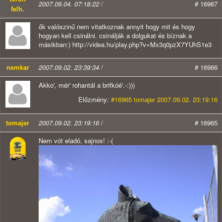
2007.09.04. 07:18:22
/
# 16967
felh.
ők valószinű nem vitatkoznak annyit hogy mit és hogy
hogyan kell csinálni. csinálják a dolgukat és bíznak a
másikban:) http://videa.hu/play.php?v=Mx3q0pzX7YUhS1e3
nemkar
2007.09.02. 23:39:34
/
# 16966
Akko', mér' rohantál a brifkóé'.-:)))
Előzmény:
#16965 tomajer 2007.09.02. 23:19:16
tomajer
2007.09.02. 23:19:16
/
# 16965
Nem vót eladó, sajnos! :-(