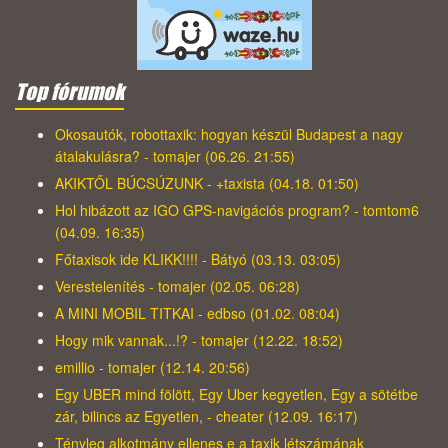
Top fórumok
Okosautók, robottaxik: hogyan készül Budapest a nagy
átalakulásra? - tomajer (06.26. 21:55)
AKIKTŐL BÚCSÚZUNK - +taxista (04.18. 01:50)
Hol hibázott az IGO GPS-navigációs program? - tomtom6
(04.09. 16:35)
Főtaxisok ide KLIKK!!!! - Bátyó (03.13. 03:05)
Verestelenítés - tomajer (02.05. 06:28)
A MINI MOBIL TITKAI - edbso (01.02. 08:04)
Hogy mik vannak...!? - tomajer (12.22. 18:52)
emillio - tomajer (12.14. 20:56)
Egy UBER mind fölött, Egy Uber kegyetlen, Egy a sötétbe
zár, bilincs az Egyetlen, - cheater (12.09. 16:17)
Tényleg alkotmány ellenes e a taxik létszámának