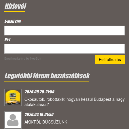
Hírlevél
E-mail cím
*
Név
Email marketing
by NeoSoft
Legutóbbi fórum hozzászólások
2026.06.26. 21:55
Okosautók, robottaxik: hogyan készül Budapest a nagy
átalakulásra?
2026.04.18. 01:50
AKIKTŐL BÚCSÚZUNK