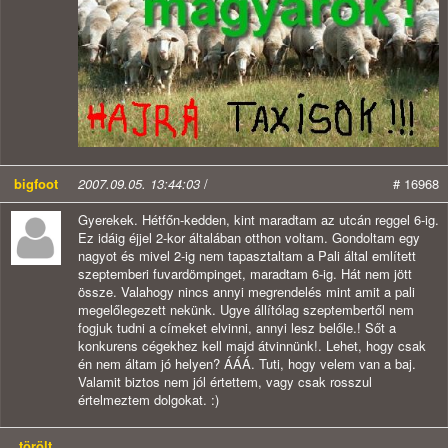
bigfoot
2007.09.05. 13:44:03
/
# 16968
Gyerekek. Hétfőn-kedden, kint maradtam az utcán reggel 6-ig.
Ez idáig éjjel 2-kor általában otthon voltam. Gondoltam egy
nagyot és mivel 2-ig nem tapasztaltam a Pali által említett
szeptemberi fuvardömpinget, maradtam 6-ig. Hát nem jött
össze. Valahogy nincs annyi megrendelés mint amit a pali
megelőlegezett nekünk. Ugye állítólag szeptembertől nem
fogjuk tudni a címeket elvinni, annyi lesz belőle.! Sőt a
konkurens cégekhez kell majd átvinnünk!. Lehet, hogy csak
én nem áltam jó helyen? ÁÁÁ. Tuti, hogy velem van a baj.
Valamit biztos nem jól értettem, vagy csak rosszul
értelmeztem dolgokat. :)
törölt