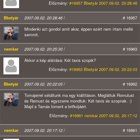
Előzmény:
#16957 Bbetyár 2007.09.02. 20:28:46
Bbetyár
2007.09.02. 20:28:46
/
# 16957
Mindenki azt gondol amit akar, éppen ezért nem írtam mellé
semmit.
nemkar
2007.09.02. 20:25:30
/
# 16963
Akkor a kép aláírása: Két taxis szopik?
Előzmény:
#16962 Bbetyár 2007.09.02. 20:22:03
Bbetyár
2007.09.02. 20:22:03
/
# 16962
Tomajerrel sétáltunk ma egy kiállításon. Megláttuk Romulust
és Remust és egyszerre mondtuk: Két taxis és szopnak. :)
Majd a Tamás kiment a brifkójáért.
Előzmény:
#16961 nemkar 2007.09.02. 20:17:12
nemkar
2007.09.02. 20:17:12
/
# 16961