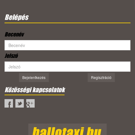
Belépés
Becenév
Jelszó
Bejelentkezés
Regisztráció
Közösségi kapcsolatok