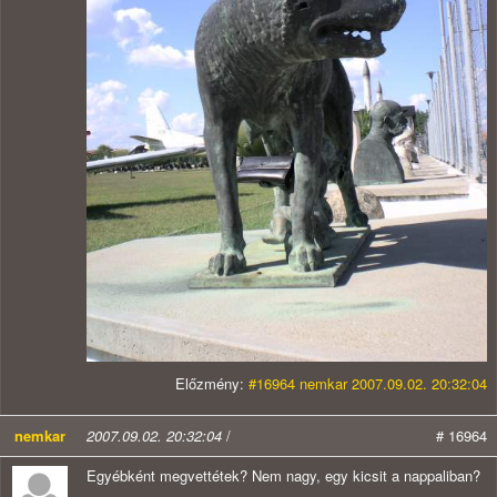
Előzmény:
#16964 nemkar 2007.09.02. 20:32:04
nemkar
2007.09.02. 20:32:04
/
# 16964
Egyébként megvettétek? Nem nagy, egy kicsit a nappaliban?