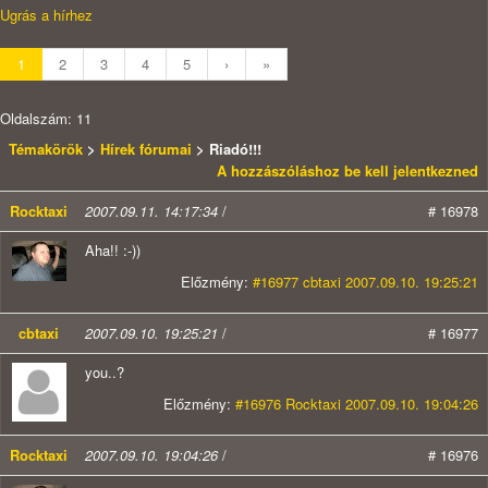
Ugrás a hírhez
1
2
3
4
5
›
»
Oldalszám: 11
Témakörök
>
Hírek fórumai
> Riadó!!!
A hozzászóláshoz be kell jelentkezned
Rocktaxi
2007.09.11. 14:17:34
/
# 16978
Aha!! :-))
Előzmény:
#16977 cbtaxi 2007.09.10. 19:25:21
cbtaxi
2007.09.10. 19:25:21
/
# 16977
you..?
Előzmény:
#16976 Rocktaxi 2007.09.10. 19:04:26
Rocktaxi
2007.09.10. 19:04:26
/
# 16976