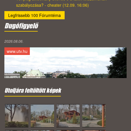
szabályozása? - cheater (12.09. 16:06)
Legfrissebb 100 Fórumtéma
Dugófigyelő
2026.08.06.
www.utv.hu
Utoljára feltöltött képek