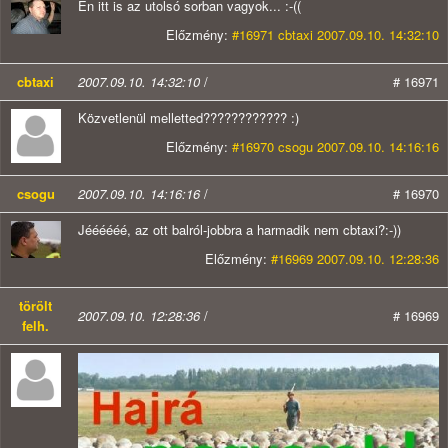
Én itt is az utolsó sorban vagyok... :-((
Előzmény:
#16971 cbtaxi 2007.09.10. 14:32:10
cbtaxi
2007.09.10. 14:32:10
/
# 16971
Közvetlenül melletted???????????? :)
Előzmény:
#16970 csogu 2007.09.10. 14:16:16
csogu
2007.09.10. 14:16:16
/
# 16970
Jéééééé, az ott balról-jobbra a harmadik nem cbtaxi?:-))
Előzmény:
#16969 2007.09.10. 12:28:36
törölt
2007.09.10. 12:28:36
/
# 16969
felh.