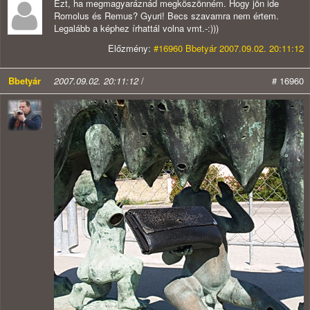
Ezt, ha megmagyaráznád megköszönném. Hogy jön ide
Romolus és Remus? Gyuri! Becs szavamra nem értem.
Legalább a képhez írhattál volna vmt.-:)))
Előzmény:
#16960 Bbetyár 2007.09.02. 20:11:12
Bbetyár
2007.09.02. 20:11:12
/
# 16960