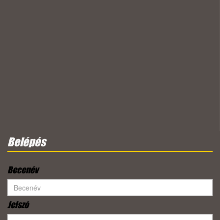
Belépés
Becenév
Jelszó