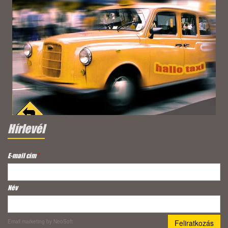
Hírlevél
E-mail cím
*
Név
Email marketing
by NeoSoft