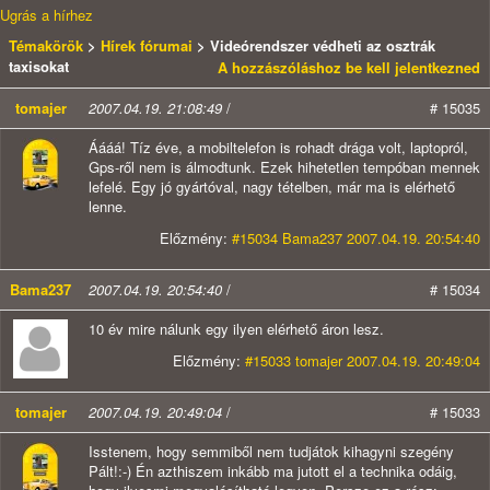
Ugrás a hírhez
Témakörök
>
Hírek fórumai
> Videórendszer védheti az osztrák
taxisokat
A hozzászóláshoz be kell jelentkezned
tomajer
2007.04.19. 21:08:49
/
# 15035
Áááá! Tíz éve, a mobiltelefon is rohadt drága volt, laptopról,
Gps-ről nem is álmodtunk. Ezek hihetetlen tempóban mennek
lefelé. Egy jó gyártóval, nagy tételben, már ma is elérhető
lenne.
Előzmény:
#15034 Bama237 2007.04.19. 20:54:40
Bama237
2007.04.19. 20:54:40
/
# 15034
10 év mire nálunk egy ilyen elérhető áron lesz.
Előzmény:
#15033 tomajer 2007.04.19. 20:49:04
tomajer
2007.04.19. 20:49:04
/
# 15033
Isstenem, hogy semmiből nem tudjátok kihagyni szegény
Pált!:-) Én azthiszem inkább ma jutott el a technika odáig,