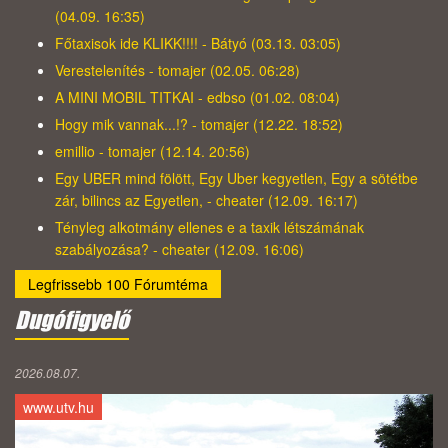
(04.09. 16:35)
Főtaxisok ide KLIKK!!!! - Bátyó (03.13. 03:05)
Verestelenítés - tomajer (02.05. 06:28)
A MINI MOBIL TITKAI - edbso (01.02. 08:04)
Hogy mik vannak...!? - tomajer (12.22. 18:52)
emillio - tomajer (12.14. 20:56)
Egy UBER mind fölött, Egy Uber kegyetlen, Egy a sötétbe
zár, bilincs az Egyetlen, - cheater (12.09. 16:17)
Tényleg alkotmány ellenes e a taxik létszámának
szabályozása? - cheater (12.09. 16:06)
Legfrissebb 100 Fórumtéma
Dugófigyelő
2026.08.07.
www.utv.hu