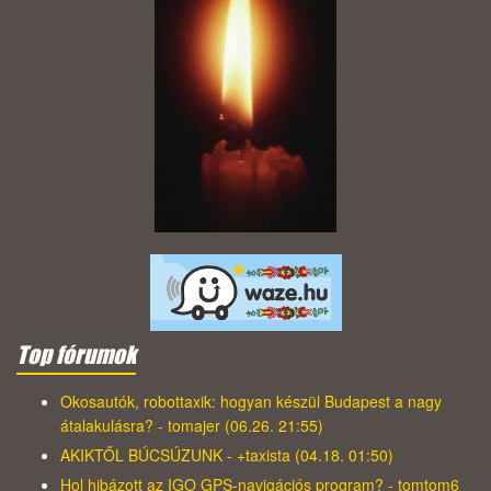
Top fórumok
Okosautók, robottaxik: hogyan készül Budapest a nagy
átalakulásra? - tomajer (06.26. 21:55)
AKIKTŐL BÚCSÚZUNK - +taxista (04.18. 01:50)
Hol hibázott az IGO GPS-navigációs program? - tomtom6