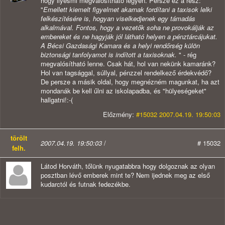
hogy ilyesmi megvalósítható legyen. Persze ez a rész:
"
Emellett kiemelt figyelmet akarnak fordítani a taxisok lelki
felkészítésére is, hogyan viselkedjenek egy támadás
alkalmával. Fontos, hogy a vezetők soha ne provokálják az
embereket és ne hagyják jól látható helyen a pénztárcájukat.
A Bécsi Gazdasági Kamara és a helyi rendőrség külön
biztonsági tanfolyamot is indított a taxisoknak.
" - rég
megvalósítható lenne. Csak hát, hol van nekünk kamaránk?
Hol van tagsággal, súllyal, pénzzel rendelkező érdekvédő?
De persze a másik oldal, hogy megnézném magunkat, ha azt
mondanák be kell űlni az iskolapadba, és "hülyeségeket"
hallgatni!:-(
Előzmény:
#15032 2007.04.19. 19:50:03
törölt
2007.04.19. 19:50:03
/
# 15032
felh.
Látod Horváth, tőlünk nyugatabbra hogy dolgoznak az olyan
posztban lévő emberek mint te? Nem ijednek meg az első
kudarctól és futnak fedezékbe.