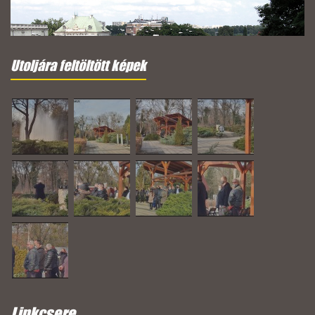
Utoljára feltöltött képek
Linkcsere